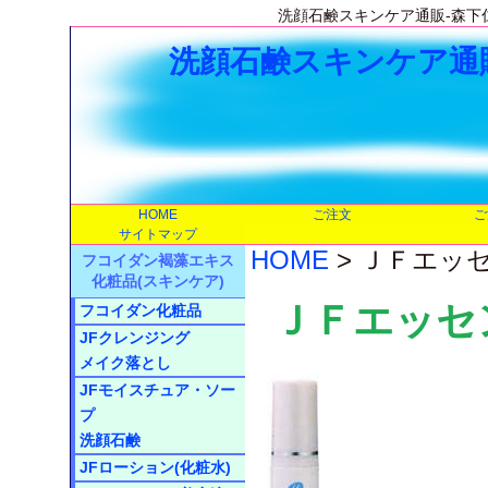
洗顔石鹸スキンケア通販-森下
洗顔石鹸スキンケア通販
HOME
ご注文
ご
サイトマップ
HOME
> ＪＦエッ
フコイダン褐藻エキス
化粧品(スキンケア)
ＪＦエッセ
フコイダン化粧品
JFクレンジング
メイク落とし
JFモイスチュア・ソー
プ
洗顔石鹸
JFローション(化粧水)