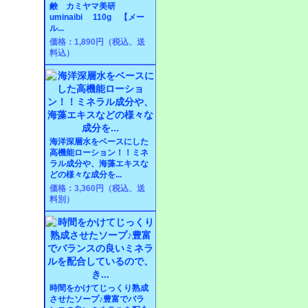
鹸 カミヤマ美研
uminaibi 110g 【メー
ル...
価格：1,890円（税込、送
料込）
海洋深層水をベースにした
高機能ローション！！ミネ
ラル成分や、海藻エキスな
どの様々な成分を...
価格：3,360円（税込、送
料別）
時間をかけてじっくり熟成
させたソープ♪豊富でバラ